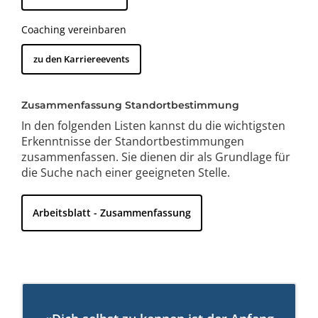
Im Berufs- und Studienalltag hast du dir Fähigkeiten
und Kompetenzen angeeignet, die du in künftigen
Coaching vereinbaren
beruflichen Situationen anwenden kannst. Hierzu
zählen etwa Kommunikations-, Organisations- oder
zu den Karriereevents
Führungskompetenzen.
Zusammenfassung Standortbestimmung
Arbeitsblatt übertragbare Kompetenzen
In den folgenden Listen kannst du die wichtigsten
Erkenntnisse der Standortbestimmungen
zusammenfassen. Sie dienen dir als Grundlage für
die Suche nach einer geeigneten Stelle.
Arbeitsblatt - Zusammenfassung