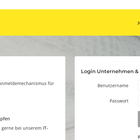
J
Login Unternehmen &
r Anmeldemechanismus für
Benutzername
Passwort
üpfen
h gerne bei unserem
IT-
P