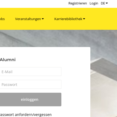
Registrieren
Login
DE
obs
Veranstaltungen
Karrierebibliothek
 Alumni
einloggen
asswort anfordern/vergessen