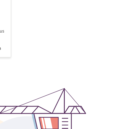
pus
h