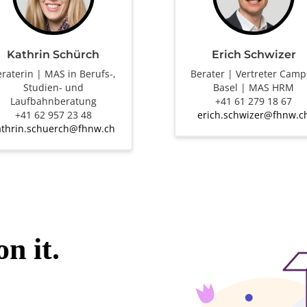
Kathrin Schürch
Erich Schwizer
raterin | MAS in Berufs-,
Berater | Vertreter Cam
Studien- und
Basel | MAS HRM
Laufbahnberatung
+41 61 279 18 67
+41 62 957 23 48
erich.schwizer@fhnw.c
athrin.schuerch@fhnw.ch