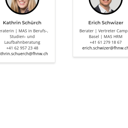
Kathrin Schürch
Erich Schwizer
raterin | MAS in Berufs-,
Berater | Vertreter Cam
Studien- und
Basel | MAS HRM
Laufbahnberatung
+41 61 279 18 67
+41 62 957 23 48
erich.schwizer@fhnw.c
athrin.schuerch@fhnw.ch