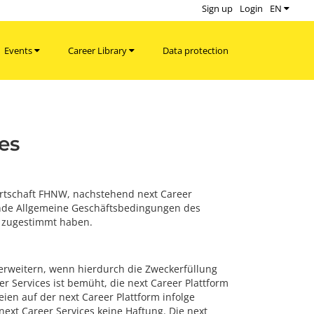
Sign up
Login
EN
Events
Career Library
Data protection
es
rtschaft FHNW, nachstehend next Career
nde Allgemeine Geschäftsbedingungen des
h zugestimmt haben.
u erweitern, wenn hierdurch die Zweckerfüllung
r Services ist bemüht, die next Career Plattform
ien auf der next Career Plattform infolge
 next Career Services keine Haftung. Die next