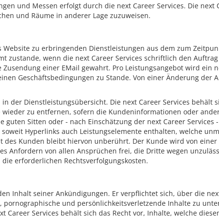
en und Messen erfolgt durch die next Career Services. Die next 
ächen und Räume in anderer Lage zuzuweisen.
es Website zu erbringenden Dienstleistungen aus dem zum Zeitpun
t zustande, wenn die next Career Services schriftlich den Auftrag 
ie Zusendung einer EMail gewahrt. Pro Leistungsangebot wird ein 
einen Geschäftsbedingungen zu Stande. Von einer Änderung der A
n der Dienstleistungsübersicht. Die next Career Services behält si
te wieder zu entfernen, sofern die Kundeninformationen oder ander
ie guten Sitten oder - nach Einschätzung der next Career Services 
lt, soweit Hyperlinks auch Leistungselemente enthalten, welche unmi
ht des Kunden bleibt hiervon unberührt. Der Kunde wird von eine
stes Anfordern von allen Ansprüchen frei, die Dritte wegen unzuläs
 die erforderlichen Rechtsverfolgungskosten.
en Inhalt seiner Ankündigungen. Er verpflichtet sich, über die next
, pornographische und persönlichkeitsverletzende Inhalte zu unter
 next Career Services behält sich das Recht vor, Inhalte, welche di