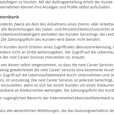
zfolgen zu löschen. Mit der Auftragserteilung erteilt der Kunde s
Unternehmen können ihre Anzeigen und Profile selbst aufschalten.
datenbank
deren Zweck als dem des Anbahnens eines Dienst- oder Arbeitsver
u, alle Bestimmungen des Daten- und Persönlichkeitsschutzrechts ei
ichkeitsrechtswidrigem Verhalten des Kunden berechtigt, die Leis
. Die Zahlungspflicht des Kunden wird davon nicht berührt.
m Kunden durch Erteilen eines Zugriffcodes (Benutzererkennung, Pa
dere nicht an Dritte weiterzugeben. Der Zugriff auf die Lebenslauf
der next Career Services mitzuteilen ist, erlaubt.
n diesen selbst vorgenommen, so dass die next Career Services der
wenig gewährleistet die next Career Services eine bestimmte Anz
er Zugriff auf die Lebenslaufdatenbank durch Unternehmen und Org
 ist unzulässig. Die next Career Services ist jederzeit berechtig
tel einzustellen, wenn es sich bei einem Kunden um einen Konkurr
tenbank an Konkurrenten weitergibt. Die Zahlungspflicht des Kun
n zugänglichen Bereichs der Internetseite/Lebenslaufdatenbank is
ass alle wesentlichen Mitteilungen, die das Nutzungsverhältnis de