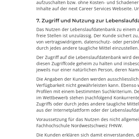
aufzuschalten bzw. ohne Kosten- und Schadenersat
Inhalte auf der next Career Services Webseite. 
7. Zugriff und Nutzung zur Lebenslauf
Das Nutzen der Lebenslaufdatenbank zu einem an
freie Stellen ist unzulässig. Der Kunde sichert z
von vertragswidrigem, datenschutz- oder persönl
durch jedes andere taugliche Mittel einzustellen
Der Zugriff auf die Lebenslaufdatenbank wird de
diesen Zugriffcode geheim zu halten und insbeson
jeweils nur einer natürlichen Person, deren Name 
Die Angaben der Kunden werden ausschliesslich vo
Verfügbarkeit nicht gewährleisten kann. Ebenso 
Profilen mit einem bestimmten Suchkriterium. D
im Wettbewerb stehen (nachfolgend Konkurrenten),
Zugriffs oder durch jedes andere taugliche Mit
aus der Internetplattform oder der Lebenslaufda
Voraussetzung für das Nutzen des nicht allgemei
Fachhochschule Nordwestschweiz FHNW.
Die Kunden erklären sich damit einverstanden, d