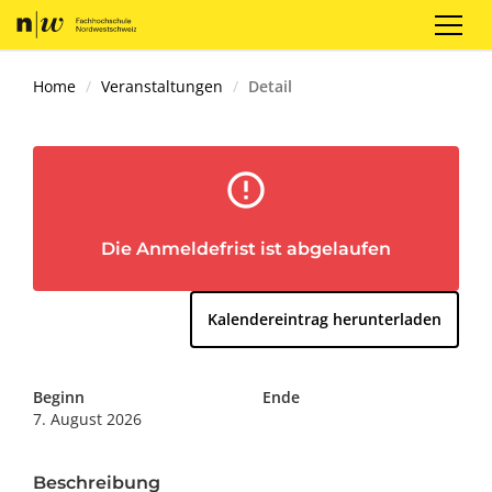
Registrieren
Login
DE
Home
Veranstaltungen
Detail
error_outline
Die Anmeldefrist ist abgelaufen
Kalendereintrag herunterladen
Beginn
Ende
7. August 2026
Beschreibung