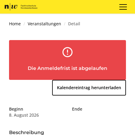
Registrieren
Login
DE
Home
Veranstaltungen
Detail
error_outline
Die Anmeldefrist ist abgelaufen
Kalendereintrag herunterladen
Beginn
Ende
8. August 2026
Beschreibung