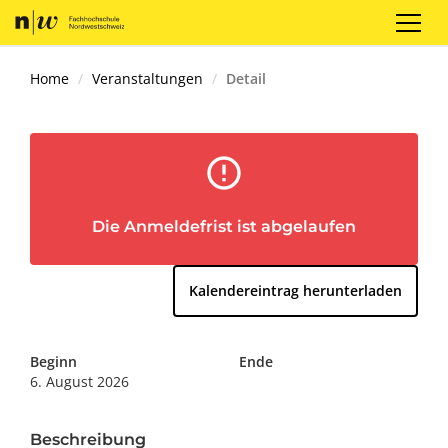
Registrieren
Login
DE
Home
Veranstaltungen
Detail
error_outline
Die Anmeldefrist ist abgelaufen
Kalendereintrag herunterladen
Beginn
Ende
6. August 2026
Beschreibung